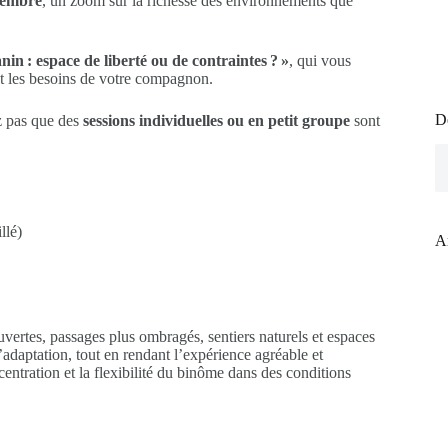
cembre
, un zoom sur la richesse des environnements que
nin : espace de liberté ou de contraintes ? »
, qui vous
nt les besoins de votre compagnon.
D
ez pas que des
sessions individuelles ou en petit groupe
sont
llé)
A
vertes, passages plus ombragés, sentiers naturels et espaces
 d’adaptation, tout en rendant l’expérience agréable et
centration et la flexibilité du binôme dans des conditions