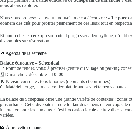
Au programme : la balade éducative de
Schepdaal ce dimanche 7 dé
nous allons explorer.
Nous vous proposons aussi un nouvel article à découvrir :
« Le parc ca
donnera des clés pour profiter pleinement de ces lieux tout en respecta
Et pour celles et ceux qui souhaitent progresser à leur rythme, n’oubli
disponibles sur réservation.
📅 Agenda de la semaine
Balade éducative – Schepdaal
📍 Point de rendez-vous: à préciser (centre du village ou parking consei
🗓 Dimanche 7 décembre – 10h00
🎯 Niveau conseillé : tous binômes (débutants et confirmés)
👜 Matériel: longe, harnais, collier plat, friandises, vêtements chauds
La balade de Schepdaal offre une grande variété de contextes : zones ou
plus urbains. Cette diversité stimule le flair des chiens et leur capacité
instructive pour les humains. C’est l’occasion idéale de travailler la con
variées.
📖 À lire cette semaine