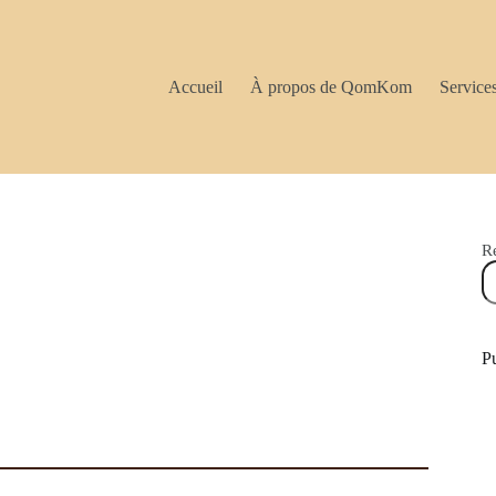
Accueil
À propos de QomKom
Service
R
Pu