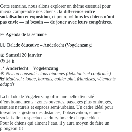
Cette semaine, nous allons explorer un thème essentiel pour
mieux comprendre nos chiens :
la différence entre
socialisation et exposition
, et pourquoi
tous les chiens n’ont
pas envie — ni besoin — de jouer avec leurs congénères
.
📅 Agenda de la semaine
🚶‍♂️ Balade éducative – Anderlecht (Vogelenzang)
📅
Samedi 20 janvier
🕑
14 h
📍
Anderlecht – Vogelenzang
🎯
Niveau conseillé : tous binômes (débutants et confirmés)
🎒
Matériel : longe, harnais, collier plat, friandises, vêtements
adaptés
La balade de Vogelenzang offre une belle diversité
d’environnements : zones ouvertes, passages plus ombragés,
sentiers naturels et espaces semi‑urbains. Un cadre idéal pour
travailler la gestion des distances, l’observation, et une
socialisation respectueuse du rythme de chaque chien.
Pour le chiens qui aiment l’eau, il y aura moyen de faire un
plongeon !!!