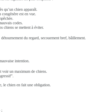
ès qu’un chien apparaît.
 congénère est en vue.
empêchée.
mauvais codes.
s chiens se mettent à éviter.
e, détournement du regard, secouement bref, bâillement.
mauvaise intention.
oit voir un maximum de chiens.
gressif”.
, le chien en fait une obligation.
 ;