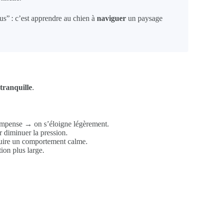
lus” : c’est apprendre au chien à
naviguer
un paysage
tranquille
.
mpense → on s’éloigne légèrement.
r diminuer la pression.
nduire un comportement calme.
tion plus large.