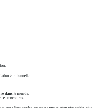
ion.
ulation émotionnelle.
vre dans le monde
.
r ses rencontres.
s mieux sélectionnées, on retisse une relation plus stable, plus