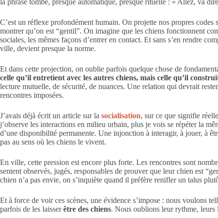
la phrase tombe, presque automatique, presque rituelle : « Allez, va dire
C’est un réflexe profondément humain. On projette nos propres codes soci
montrer qu’on est “gentil”. On imagine que les chiens fonctionnent co
sociales, les mêmes façons d’entrer en contact. Et sans s’en rendre co
ville, devient presque la norme.
Et dans cette projection, on oublie parfois quelque chose de fondament
celle qu’il entretient avec les autres chiens, mais celle qu’il constr
lecture mutuelle, de sécurité, de nuances. Une relation qui devrait rest
rencontres imposées.
J’avais déjà écrit un article sur la
socialisation
, sur ce que signifie rée
j’observe les interactions en milieu urbain, plus je vois se répéter la mê
d’une disponibilité permanente. Une injonction à interagir, à jouer, à 
pas au sens où les chiens le vivent.
En ville, cette pression est encore plus forte. Les rencontres sont nom
sentent observés, jugés, responsables de prouver que leur chien est “ge
chien n’a pas envie, on s’inquiète quand il préfère renifler un talus plut
Et à force de voir ces scènes, une évidence s’impose : nous voulons te
parfois de les laisser
être des chiens
. Nous oublions leur rythme, leurs l