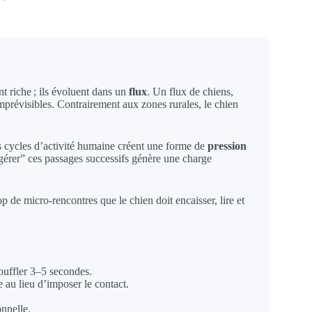
t riche ; ils évoluent dans un
flux
. Un flux de chiens,
mprévisibles. Contrairement aux zones rurales, le chien
les cycles d’activité humaine créent une forme de
pression
 “gérer” ces passages successifs génère une charge
de micro-rencontres que le chien doit encaisser, lire et
ouffler 3–5 secondes.
au lieu d’imposer le contact.
onnelle.