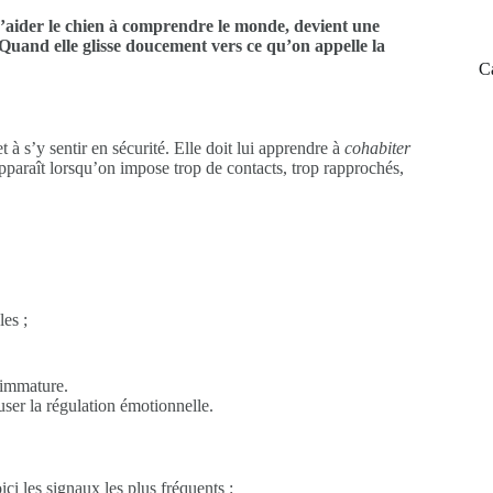
 d’aider le chien à comprendre le monde, devient une
 Quand elle glisse doucement vers ce qu’on appelle la
C
 à s’y sentir en sécurité. Elle doit lui apprendre à
cohabiter
apparaît lorsqu’on impose trop de contacts, trop rapprochés,
es ;
 immature.
 user la régulation émotionnelle.
ici les signaux les plus fréquents :