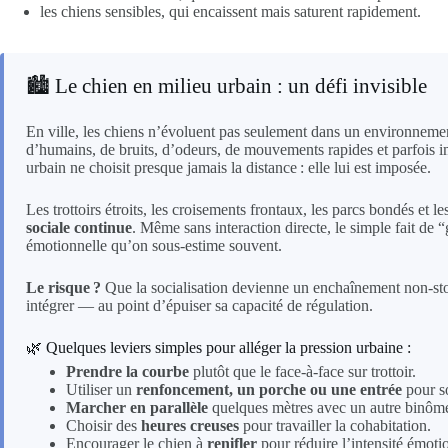
les chiens sensibles, qui encaissent mais saturent rapidement.
🏙️ Le chien en milieu urbain : un défi invisible
En ville, les chiens n’évoluent pas seulement dans un environnemen
d’humains, de bruits, d’odeurs, de mouvements rapides et parfois i
urbain ne choisit presque jamais la distance : elle lui est imposée.
Les trottoirs étroits, les croisements frontaux, les parcs bondés et 
sociale continue
. Même sans interaction directe, le simple fait de
émotionnelle qu’on sous-estime souvent.
Le risque ?
Que la socialisation devienne un enchaînement non-stop 
intégrer — au point d’épuiser sa capacité de régulation.
🌿 Quelques leviers simples pour alléger la pression urbaine :
Prendre la courbe
plutôt que le face-à-face sur trottoir.
Utiliser un
renfoncement, un porche ou une entrée
pour s
Marcher en parallèle
quelques mètres avec un autre binôme 
Choisir des
heures creuses
pour travailler la cohabitation.
Encourager le chien à
renifler
pour réduire l’intensité émoti