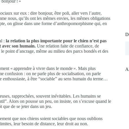
 bonjour ! »
aux sur eux : dire bonjour, être poli, aller vers l’autre,
mme nous, qu’ils ont les mêmes envies, les mêmes obligations
mpte, on glisse dans une forme d’anthropomorphisme qui, en
D
al :
la relation la plus importante pour le chien n’est pas
uit avec son humain.
Une relation faite de confiance, de
er le point d’ancrage, même au milieu des parcs bondés et des
llement « apprendre à vivre dans le monde ». Mais plus
A
me confusion : on ne parle plus de socialisation, on parle
être enthousiaste, à être “sociable” au sens humain du terme…
breuses, rapprochées, souvent inévitables. Les humains se
ntil”. Alors on pousse un peu, on insiste, on s’excuse quand le
ôt que de se jeter dans un jeu.
llement que nos chiens soient sociables que nous oublions
imites, leur besoin de distance, leur droit au non.