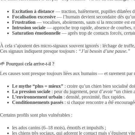
Excitation à distance
— traction, halètement, pupilles dilatées d
Focalisation excessive
— l’humain devient secondaire dès qu’un
Frustration
— vocalises, aboiements, sauts si la rencontre est 
Intrusion sociale
— approche trop rapide, absence de courbes, 
Saturation émotionnelle
— après trop de contacts forcés, certain
À cela s’ajoutent des micro-signaux souvent ignorés : léchage de truff
Ces signaux indiquent presque toujours :
“J’ai besoin d’une pause.”
🌱 Pourquoi cela arrive-t-il ?
Les causes sont presque toujours liées aux humains — et rarement par 
Le mythe “plus = mieux”
: croire qu’un chien bien socialisé d
La pression sociale
: peur du jugement, peur d’avoir “un chien a
L’environnement urbain
: densité, proximité, flux rapides.
Conditionnements passés
: si chaque rencontre a été encouragée
Certains profils sont plus vulnérables :
les ados canins (6–18 mois), émotifs et impulsifs ;
les chiens très sociaux, qui adorent le contact mais s’épuisent vite