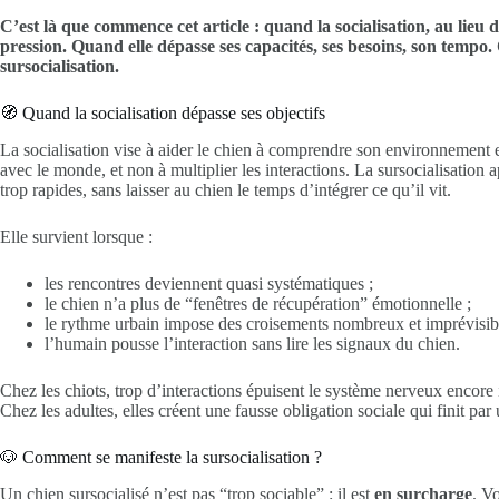
C’est là que commence cet article : quand la socialisation, au lieu
pression. Quand elle dépasse ses capacités, ses besoins, son tempo.
sursocialisation.
🧭 Quand la socialisation dépasse ses objectifs
La socialisation vise à aider le chien à comprendre son environnement et
avec le monde, et non à multiplier les interactions. La sursocialisation 
trop rapides, sans laisser au chien le temps d’intégrer ce qu’il vit.
Elle survient lorsque :
les rencontres deviennent quasi systématiques ;
le chien n’a plus de “fenêtres de récupération” émotionnelle ;
le rythme urbain impose des croisements nombreux et imprévisibl
l’humain pousse l’interaction sans lire les signaux du chien.
Chez les chiots, trop d’interactions épuisent le système nerveux encore
Chez les adultes, elles créent une fausse obligation sociale qui finit par
🐶 Comment se manifeste la sursocialisation ?
Un chien sursocialisé n’est pas “trop sociable” : il est
en surcharge
. Vo