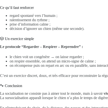
Ce qu’il faut renforcer
regard spontané vers l’humain ;
ralentissement du rythme ;
prise d’information calme ;
décision d’ignorer un chien (même une seconde).
🎲 Un exercice simple
Le protocole “Regarder – Respirer – Reprendre” :
le chien voit un congénère → on laisse regarder ;
on respire ensemble, on attend un micro-signe de calme ;
on récompense puis on repart en arc ou en parallèle, sans interact
C’est un exercice discret, doux, et très efficace pour reconstruire la rég
🐾 Conclusion
La socialisation ne consiste pas à aimer tout le monde, mais à savoir
vi
La sursocialisation apparaît lorsque le chien n’a plus le temps de digére
En réintroduisant du choix, de la distance, des pauses et des interaction