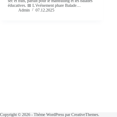
sec et frais, parfait pour le mantrailing et les balades
éducatives. 📅 L’événement phare Balade…
Admin
07.12.2025
Copyright © 2026 - Thème WordPress par
CreativeThemes
.