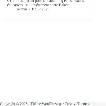
sec et frais, parfait pour le mantrailing et les balades
éducatives. 📅 L’événement phare Balade…
Admin
07.12.2025
Copyright © 2026 - Thème WordPress par
CreativeThemes
.