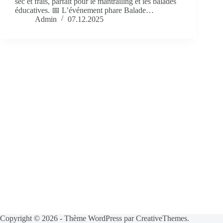
sec et frais, parfait pour le mantrailing et les balades
éducatives. 📅 L’événement phare Balade…
Admin
07.12.2025
Copyright © 2026 - Thème WordPress par
CreativeThemes
.