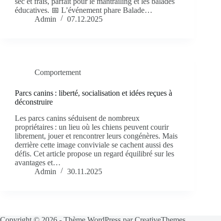
sec et frais, parfait pour le mantrailing et les balades
éducatives. 📅 L’événement phare Balade…
Admin
07.12.2025
Comportement
Parcs canins : liberté, socialisation et idées reçues à
déconstruire
Les parcs canins séduisent de nombreux
propriétaires : un lieu où les chiens peuvent courir
librement, jouer et rencontrer leurs congénères. Mais
derrière cette image conviviale se cachent aussi des
défis. Cet article propose un regard équilibré sur les
avantages et…
Admin
30.11.2025
Copyright © 2026 - Thème WordPress par
CreativeThemes
.