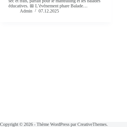
sec et frais, parfait pour le mantrailing et les balades
éducatives. 📅 L’événement phare Balade…
Admin
07.12.2025
Copyright © 2026 - Thème WordPress par
CreativeThemes
.